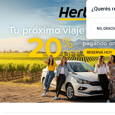
¿Querés re
Jueves 6
de
Agosto
de 2026
17.9ºc | Buenos Aires, AR
NO, GRACI
ÚLTIMAS NOTICIAS
ACTUALIDAD
POLÍTICA