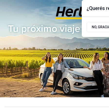
¿Querés re
Viernes 7
de
Agosto
de 2026
17.9ºc | Buenos Aires, AR
NO, GRACI
ÚLTIMAS NOTICIAS
ACTUALIDAD
POLÍTICA