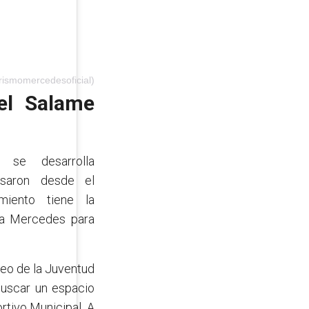
rismomercedesoficial)
el Salame
se desarrolla
esaron desde el
miento tiene la
n a Mercedes para
neo de la Juventud
 buscar un espacio
tivo Municipal. A