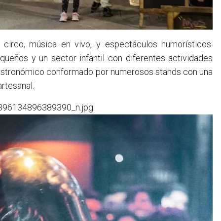
circo, música en vivo, y espectáculos humorísticos.
queños y un sector infantil con diferentes actividades
 gastronómico conformado por numerosos stands con una
rtesanal.
396134896389390_n.jpg