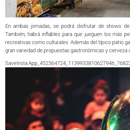
En ambas jornadas, se podrá disfrutar de shows de 
También, habrá inflables para que jueguen los más pe
recreativas como culturales. Además del típico patio
gran variedad de propuestas gastronómicas y cerveza a
SaveInsta.App_452364724_1139933810627946_7682