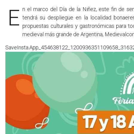
En el marco del Día de la Niñez, este fin de semana, la tradicional y concurrida Feria Lineal itinerante,
tendrá su despliegue en la localidad bonaer
propuestas culturales y gastronómicas para to
medieval más grande de Argentina, Medievalcon, 
SaveInsta.App_454638122_1200936351109658_3163