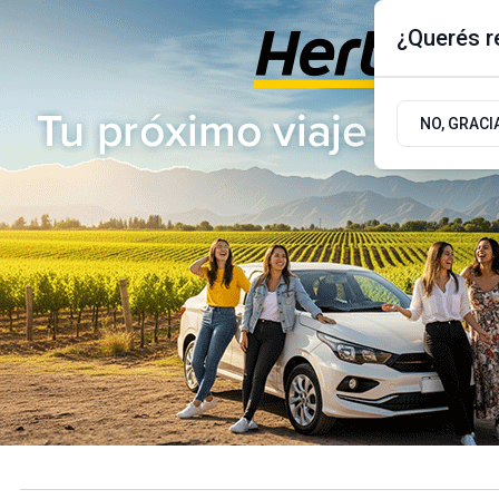
¿Querés re
Jueves 6
de
Agosto
de 2026
17.9ºc | Buenos Aires, AR
NO, GRACI
ÚLTIMAS NOTICIAS
ACTUALIDAD
POLÍTICA