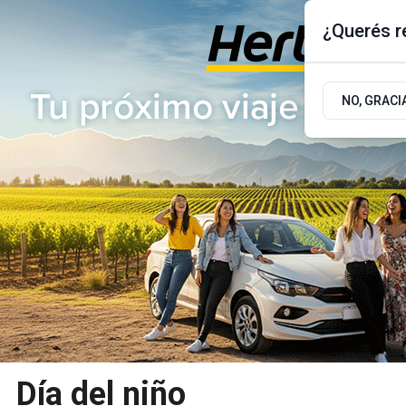
¿Querés re
Sábado 8
de
Agosto
de 2026
17.9ºc | Buenos Aires, AR
NO, GRACI
ÚLTIMAS NOTICIAS
ACTUALIDAD
POLÍTICA
Día del niño