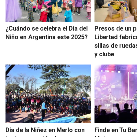
¿Cuándo se celebra el Día del
Presos de un p
Niño en Argentina este 2025?
Libertad fabri
sillas de rued
y clube
Día de la Niñez en Merlo con
Finde en Tu Bar