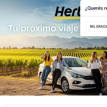
¿Querés re
Jueves 6
de
Agosto
de 2026
17.9ºc | Buenos Aires, AR
NO, GRACI
ÚLTIMAS NOTICIAS
ACTUALIDAD
POLÍTICA