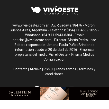
www.vivieloeste.com.ar - Av. Rivadavia 18476 - Morón -
Buenos Aires, Argentina - Teléfonos: (054) 11-4669.3055 -
Whatsapp:+54 9 11 5943-8384 - Email:
noticias@vivieloeste.com
- Director: Martín Pedro Jose
Editora responsable: Jimena Paula Puñet Brindando
información desde el 20 de abril de 2016 - Empresa
propietaria del medio: Viví el Oeste – Prisma Medios
Comunicación
Contacto
|
Archivo
|
RSS
|
Quienes somos
|
Términos y
condiciones
CMS para medios
by
Troop