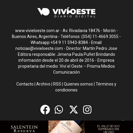
www.vivieloeste.com.ar - Av. Rivadavia 18476 - Morón -
Buenos Aires, Argentina - Teléfonos: (054) 11-4669.3055 -
Whatsapp:+54 9 11 5943-8384 - Email:
noticias@vivieloeste.com
- Director: Martín Pedro Jose
Editora responsable: Jimena Paula Puñet Brindando
información desde el 20 de abril de 2016 - Empresa
propietaria del medio: Viví el Oeste – Prisma Medios
Comunicación
Contacto
|
Archivo
|
RSS
|
Quienes somos
|
Términos y
condiciones
CMS para medios
by
Troop