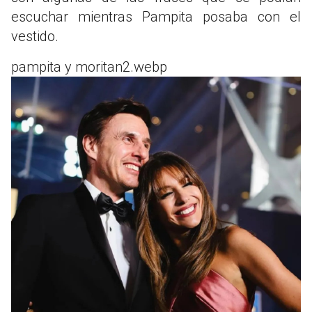
escuchar mientras Pampita posaba con el
vestido.
pampita y moritan2.webp