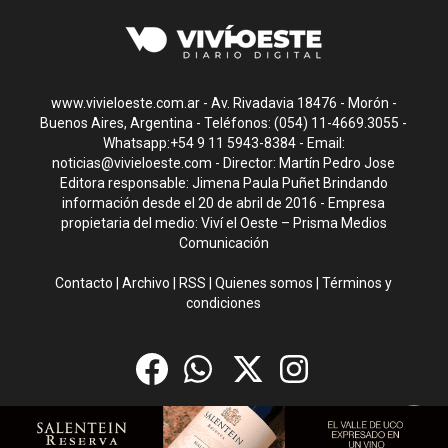
www.vivieloeste.com.ar - Av. Rivadavia 18476 - Morón -
Buenos Aires, Argentina - Teléfonos: (054) 11-4669.3055 -
Whatsapp:+54 9 11 5943-8384 - Email:
noticias@vivieloeste.com
- Director: Martín Pedro Jose
Editora responsable: Jimena Paula Puñet Brindando
información desde el 20 de abril de 2016 - Empresa
propietaria del medio: Viví el Oeste – Prisma Medios
Comunicación
Contacto
|
Archivo
|
RSS
|
Quienes somos
|
Términos y
condiciones
CMS para medios
by
Troop