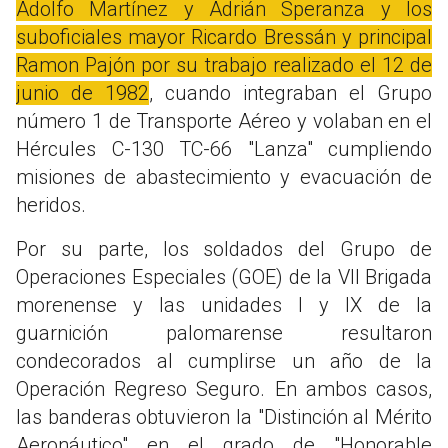
Adolfo Martínez y Adrián Speranza y los
suboficiales mayor Ricardo Bressán y principal
Ramon Pajón por su trabajo realizado el 12 de
junio de 1982
, cuando integraban el Grupo
número 1 de Transporte Aéreo y volaban en el
Hércules C-130 TC-66 "Lanza" cumpliendo
misiones de abastecimiento y evacuación de
heridos.
Por su parte, los soldados del Grupo de
Operaciones Especiales (GOE) de la VII Brigada
morenense y las unidades I y IX de la
guarnición palomarense resultaron
condecorados al cumplirse un año de la
Operación Regreso Seguro. En ambos casos,
las banderas obtuvieron la "Distinción al Mérito
Aeronáutico" en el grado de "Honorable