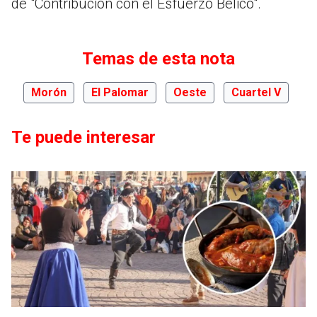
de "Contribución con el Esfuerzo Bélico".
Temas de esta nota
Morón
El Palomar
Oeste
Cuartel V
Te puede interesar