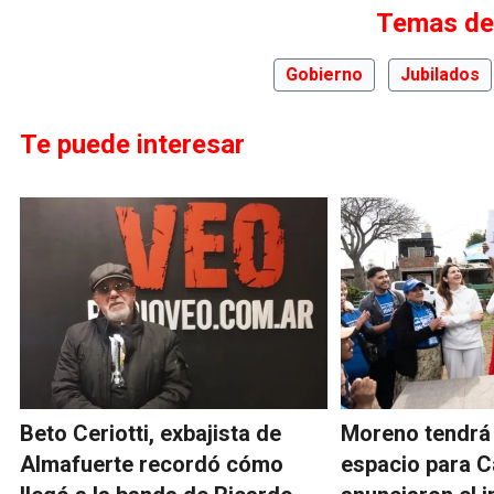
Temas de
Gobierno
Jubilados
Te puede interesar
Beto Ceriotti, exbajista de
Moreno tendrá
Almafuerte recordó cómo
espacio para C