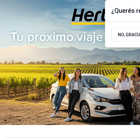
¿Querés re
Jueves 6
de
Agosto
de 2026
17.9ºc | Buenos Aires, AR
NO, GRACI
ÚLTIMAS NOTICIAS
ACTUALIDAD
POLÍTICA