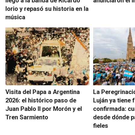
llegó a la banda de Ricardo
anunciaron el i
Iorio y repasó su historia en la
música
Visita del Papa a Argentina
La Peregrinaci
2026: el histórico paso de
Luján ya tiene 
Juan Pablo II por Morón y el
confirmada: cu
Tren Sarmiento
desde dónde pa
fieles