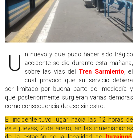
Un nuevo y que pudo haber sido trágico
accidente se dio durante esta mañana,
sobre las vías del
Tren Sarmiento
, el
cual provocó que su servicio debiera
ser limitado por buena parte del mediodía y
que posteriormente surgieran varias demoras
como consecuencia de ese siniestro.
El incidente tuvo lugar hacia las 12 horas de
este jueves, 2 de enero, en las inmediaciones
de la estación de la localidad de
Ituzaingó
,