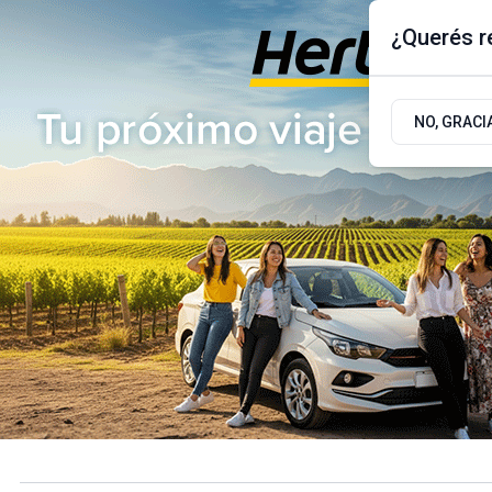
¿Querés re
Jueves 6
de
Agosto
de 2026
17.9ºc | Buenos Aires, AR
NO, GRACI
ÚLTIMAS NOTICIAS
ACTUALIDAD
POLÍTICA