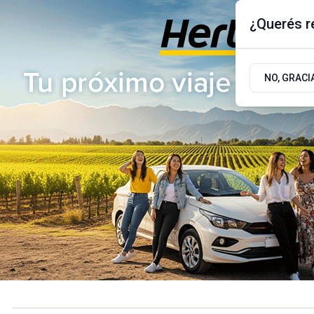
¿Querés re
Sábado 8
de
Agosto
de 2026
17.9ºc | Buenos Aires, AR
NO, GRACI
ÚLTIMAS NOTICIAS
ACTUALIDAD
POLÍTICA