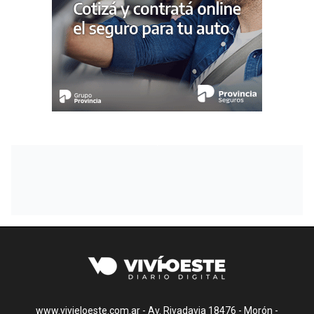
www.vivieloeste.com.ar - Av. Rivadavia 18476 - Morón -