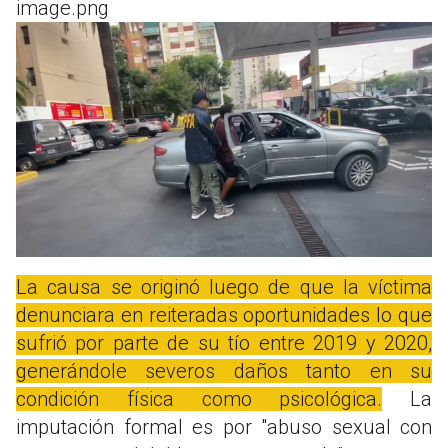
image.png
La causa se originó luego de que la víctima
denunciara en reiteradas oportunidades lo que
sufrió por parte de su tío entre 2019 y 2020,
generándole severos daños tanto en su
condición física como psicológica.
La
imputación formal es por "abuso sexual con