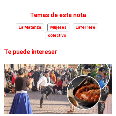
Temas de esta nota
La Matanza
Mujeres
Laferrere
colectivo
Te puede interesar