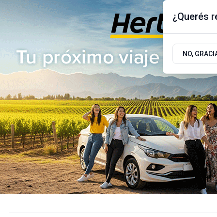
¿Querés re
Jueves 6
de
Agosto
de 2026
17.9ºc | Buenos Aires, AR
NO, GRACI
ÚLTIMAS NOTICIAS
ACTUALIDAD
POLÍTICA