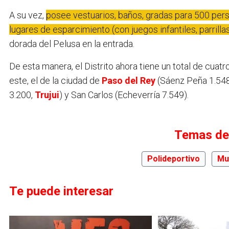
A su vez,
posee vestuarios, baños, gradas para 500 perso
lugares de esparcimiento (con juegos infantiles, parrill
dorada del Pelusa en la entrada.
De esta manera, el Distrito ahora tiene un total de cuatro
este, el de la ciudad de
Paso del Rey
(Sáenz Peña 1.548)
3.200,
Trujui
) y San Carlos (Echeverría 7.549).
Temas de
Polideportivo
Mu
Te puede interesar