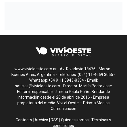
www.vivieloeste.com.ar - Av. Rivadavia 18476 - Morón -
Buenos Aires, Argentina - Teléfonos: (054) 11-4669.3055 -
Whatsapp:+54 9 11 5943-8384 - Email:
noticias@vivieloeste.com
- Director: Martín Pedro Jose
Editora responsable: Jimena Paula Puñet Brindando
información desde el 20 de abril de 2016 - Empresa
propietaria del medio: Viví el Oeste – Prisma Medios
Comunicación
Contacto
|
Archivo
|
RSS
|
Quienes somos
|
Términos y
condiciones