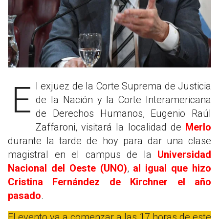
El exjuez de la Corte Suprema de Justicia
de la Nación y la Corte Interamericana
de Derechos Humanos, Eugenio Raúl
Zaffaroni, visitará la localidad de
Merlo
durante la tarde de hoy para dar una clase
magistral en el campus de la
Universidad
Nacional del Oeste (UNO)
,
al igual que hizo
Cristina Fernández de Kirchner el año
pasado
.
El evento va a comenzar a las 17 horas de este