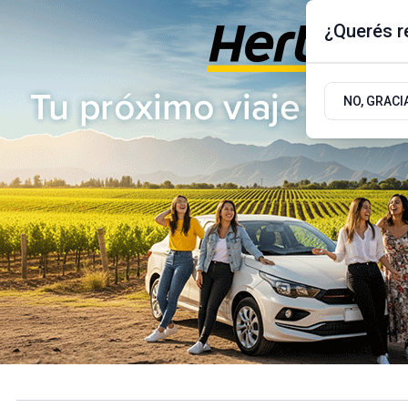
¿Querés re
Domingo 9
de
Agosto
de 2026
17.9ºc | Buenos Aires, AR
NO, GRACI
ÚLTIMAS NOTICIAS
ACTUALIDAD
POLÍTICA