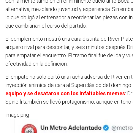
Con la mente también en el inminente duelo ante Boca J
alternativa, mezclando juventud y experiencia. Sin emba
lo que obligó al entrenador a reordenar las piezas con
que cambiarían el curso del partido.
El complemento mostró una cara distinta de River Plate
arquero rival para descontar, y seis minutos después D
para empatar el encuentro. El tramo final fue de ida y v
efectividad en la definición.
El empate no sólo cortó una racha adversa de River en t
inyección anímica de cara al Superclásico del domingo
equipo y se desataron con los infaltables memes
: D
Spinelli también se llevó protagonismo, aunque en tono
image.png