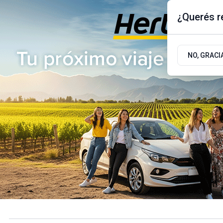
¿Querés re
Sábado 8
de
Agosto
de 2026
17.9ºc | Buenos Aires, AR
NO, GRACI
ÚLTIMAS NOTICIAS
ACTUALIDAD
POLÍTICA