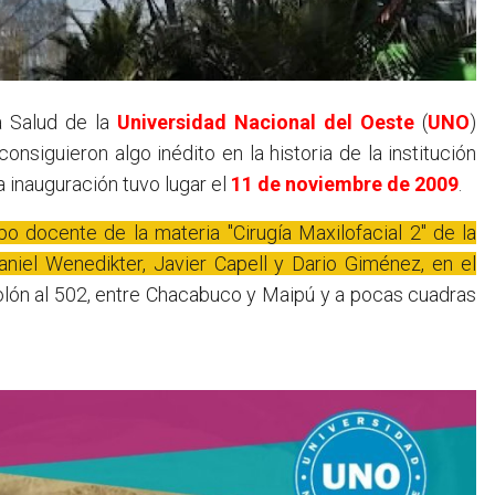
a Salud de la
Universidad Nacional del Oeste
(
UNO
)
siguieron algo inédito en la historia de la institución
a inauguración tuvo lugar el
11 de noviembre de 2009
.
po docente de la materia "Cirugía Maxilofacial 2" de la
aniel Wenedikter, Javier Capell y Dario Giménez, en el
olón al 502, entre Chacabuco y Maipú y a pocas cuadras