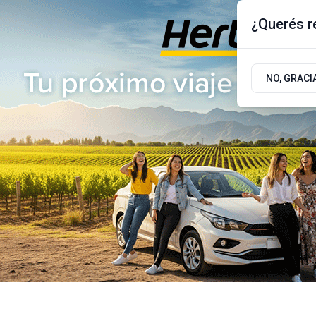
¿Querés re
Sábado 8
de
Agosto
de 2026
17.9ºc | Buenos Aires, AR
NO, GRACI
ÚLTIMAS NOTICIAS
ACTUALIDAD
POLÍTICA