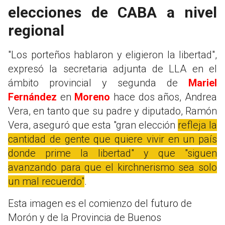
elecciones de CABA a nivel
regional
"Los porteños hablaron y eligieron la libertad",
expresó la secretaria adjunta de LLA en el
ámbito provincial y segunda de
Mariel
Fernández
en
Moreno
hace dos años, Andrea
Vera, en tanto que su padre y diputado, Ramón
Vera, aseguró que esta "gran elección
refleja la
cantidad de gente que quiere vivir en un país
donde prime la libertad" y que "siguen
avanzando para que el kirchnerismo sea solo
un mal recuerdo"
.
Esta imagen es el comienzo del futuro de
Morón y de la Provincia de Buenos