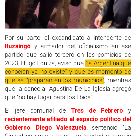
Por su parte, el excandidato a intendente de
Ituzaingó
y armador del oficialismo en ese
partido que salió tercero en los comicios de
2023, Hugo Equiza, avisó que
"la Argentina que
conocían ya no existe" y que es momento de
que se "preparen en los municipios"
, mientras
que la concejal Agustina De La Iglesia agregó
que "no hay lugar para los tibios".
El jefe comunal de
Tres de Febrero
y
recientemente afiliado al espacio político del
Gobierno
,
Diego Valenzuela
, sentenció: "La
Ciudad se sube a la ola de libertad y cambio