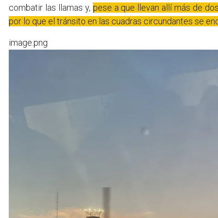
combatir las llamas y,
pese a que llevan allí más de do
por lo que el tránsito en las cuadras circundantes se e
image.png