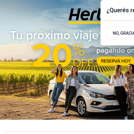
¿Querés re
Viernes 7
de
Agosto
de 2026
17.9ºc | Buenos Aires, AR
NO, GRACI
ÚLTIMAS NOTICIAS
ACTUALIDAD
POLÍTICA