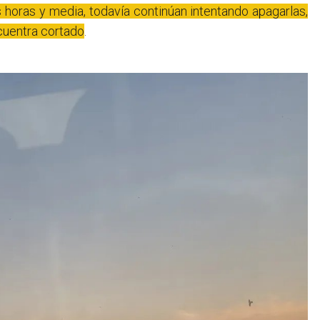
s horas y media, todavía continúan intentando apagarlas,
ncuentra cortado
.