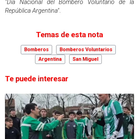
"Día Nacional del Bombero Voluntario de la
República Argentina"
.
Temas de esta nota
Bomberos
Bomberos Voluntarios
Argentina
San Miguel
Te puede interesar