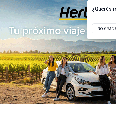
¿Querés re
Viernes 7
de
Agosto
de 2026
17.9ºc | Buenos Aires, AR
NO, GRACI
ÚLTIMAS NOTICIAS
ACTUALIDAD
POLÍTICA