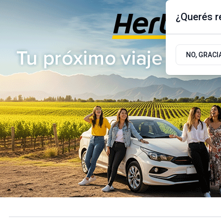
¿Querés re
Jueves 6
de
Agosto
de 2026
17.9ºc | Buenos Aires, AR
NO, GRACI
ÚLTIMAS NOTICIAS
ACTUALIDAD
POLÍTICA