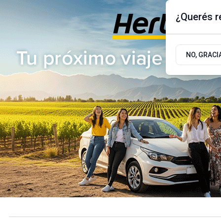
¿Querés re
Miércoles 5
de
Agosto
de 2026
17.9ºc | Buenos Aires, AR
NO, GRACI
ÚLTIMAS NOTICIAS
ACTUALIDAD
POLÍTICA