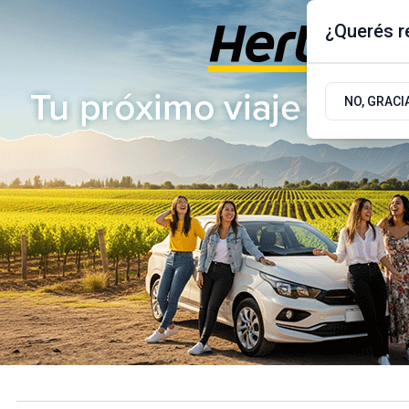
¿Querés re
Sábado 8
de
Agosto
de 2026
17.9ºc | Buenos Aires, AR
NO, GRACI
ÚLTIMAS NOTICIAS
ACTUALIDAD
POLÍTICA