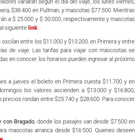
alores variarán según el día del viaje, los lunes viernes,
mera, $38.400 en Pullman, y mascotas $77.500. Mientras
jarán a $ 25.000 y $ 30.000, respectivamente y mascotas
al siguiente
link
.
s oscilan entre los $11.000 y $13.200, en Primera y entre
as de viaje. Las tarifas para viajar con mascostas se
das en conocer los horarios pueden ingresar al próximo
es a jueves el boleto en Primera cuesta $11.700 y en
domingos los valores ascienden a $13.000 y $16.800,
os precios rondan entre $25.740 y $28.600. Para conocer
 con Bragado
, donde los pasajes van desde $7.500 en
 para mascotas arranca desde $16.500. Quienes deseen
e
.