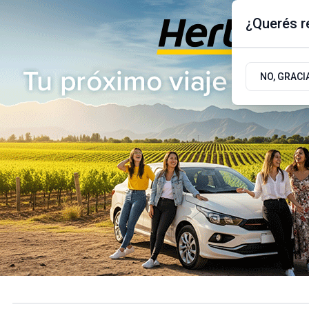
¿Querés re
Sábado 8
de
Agosto
de 2026
17.9ºc | Buenos Aires, AR
NO, GRACI
ÚLTIMAS NOTICIAS
ACTUALIDAD
POLÍTICA