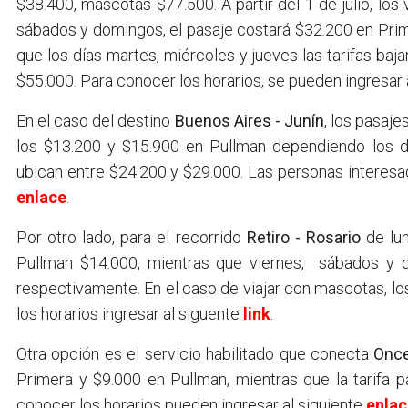
$38.400, mascotas $77.500. A partir del 1 de julio, los v
sábados y domingos, el pasaje costará $32.200 en Pri
que los días martes, miércoles y jueves las tarifas ba
$55.000. Para conocer los horarios, se pueden ingresar 
En el caso del destino
Buenos Aires - Junín
, los pasaje
los $13.200 y $15.900 en Pullman dependiendo los dí
ubican entre $24.200 y $29.000. Las personas interesa
enlace
.
Por otro lado, para el recorrido
Retiro - Rosario
de lun
Pullman $14.000, mientras que viernes, sábados y 
respectivamente. En el caso de viajar con mascotas, l
los horarios ingresar al siguente
link
.
Otra opción es el servicio habilitado que conecta
Once
Primera y $9.000 en Pullman, mientras que la tarifa
conocer los horarios pueden ingresar al siguiente
enlac