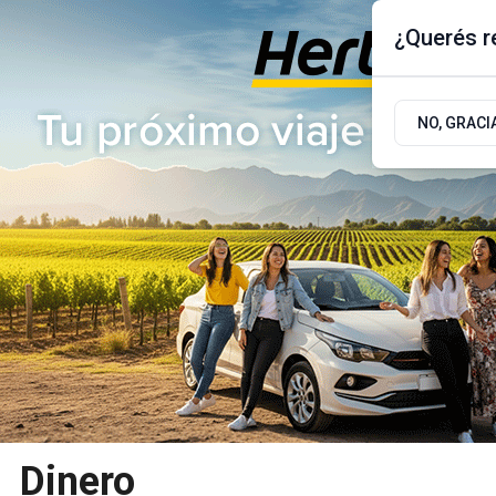
¿Querés re
Sábado 8
de
Agosto
de 2026
17.9ºc | Buenos Aires, AR
NO, GRACI
ÚLTIMAS NOTICIAS
ACTUALIDAD
POLÍTICA
Dinero