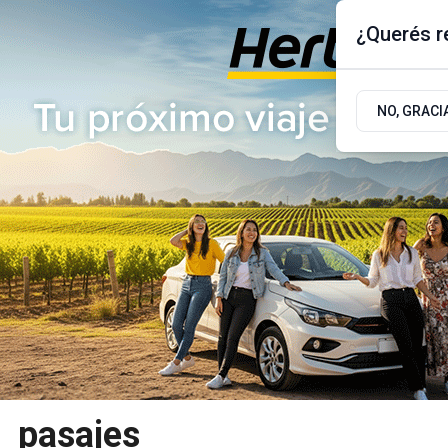
¿Querés re
Jueves 6
de
Agosto
de 2026
17.9ºc | Buenos Aires, AR
NO, GRACI
ÚLTIMAS NOTICIAS
ACTUALIDAD
POLÍTICA
pasajes