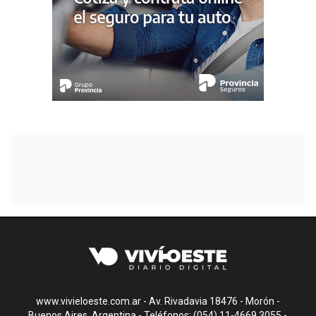
www.vivieloeste.com.ar - Av. Rivadavia 18476 - Morón -
Buenos Aires, Argentina - Teléfonos: (054) 11-4669.3055 -