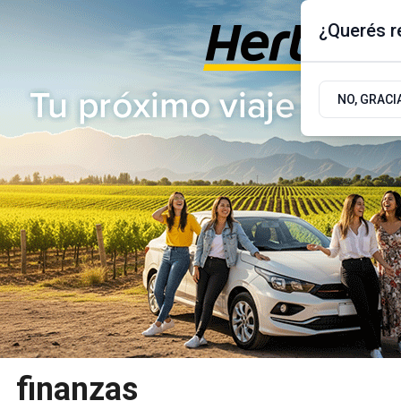
¿Querés re
Viernes 7
de
Agosto
de 2026
17.9ºc | Buenos Aires, AR
NO, GRACI
ÚLTIMAS NOTICIAS
ACTUALIDAD
POLÍTICA
finanzas