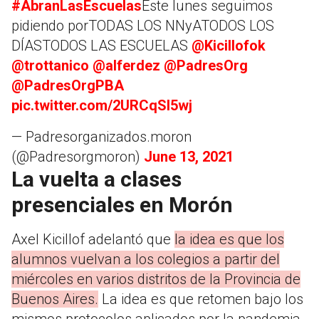
#AbranLasEscuelas
Este lunes seguimos
pidiendo porTODAS LOS NNyATODOS LOS
DÍASTODOS LAS ESCUELAS
@Kicillofok
@trottanico
@alferdez
@PadresOrg
@PadresOrgPBA
pic.twitter.com/2URCqSl5wj
— Padresorganizados.moron
(@Padresorgmoron)
June 13, 2021
La vuelta a clases
presenciales en Morón
Axel Kicillof adelantó que
la idea es que los
alumnos vuelvan a los colegios a partir del
miércoles en varios distritos de la Provincia de
Buenos Aires.
La idea es que retomen bajo los
mismos protocolos aplicados por la pandemia