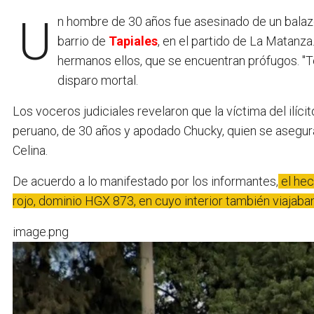
Un hombre de 30 años fue asesinado de un balazo en la cabeza tras una discusión en una fiesta en el
barrio de
Tapiales
, en el partido de La Matanza
hermanos ellos, que se encuentran prófugos. "Te
disparo mortal.
Los voceros judiciales revelaron que la víctima del ilíci
peruano, de 30 años y apodado Chucky, quien se asegura q
Celina.
De acuerdo a lo manifestado por los informantes,
el hec
rojo, dominio HGX 873, en cuyo interior también viajaba
image.png