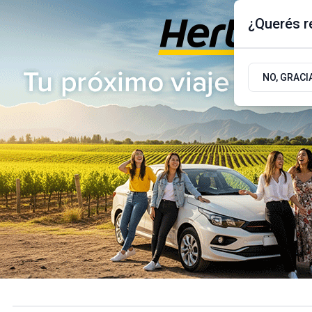
¿Querés re
Jueves 6
de
Agosto
de 2026
17.9ºc | Buenos Aires, AR
NO, GRACI
ÚLTIMAS NOTICIAS
ACTUALIDAD
POLÍTICA