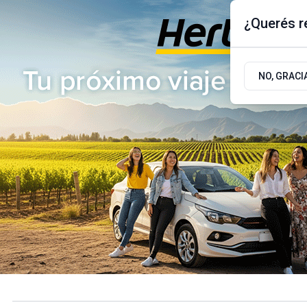
¿Querés re
Sábado 8
de
Agosto
de 2026
17.9ºc | Buenos Aires, AR
NO, GRACI
ÚLTIMAS NOTICIAS
ACTUALIDAD
POLÍTICA