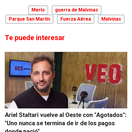
Merlo
guerra de Malvinas
Parque San Martín
Fuerza Aérea
Malvinas
Te puede interesar
Ariel Staltari vuelve al Oeste con "Agotados":
"Uno nunca se termina de ir de los pagos
donde nació"