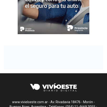
www.vivieloeste.com.ar - Av. Rivadavia 18476 - Morón -
Buenos Aires, Argentina - Teléfonos: (054) 11-4669.3055 -