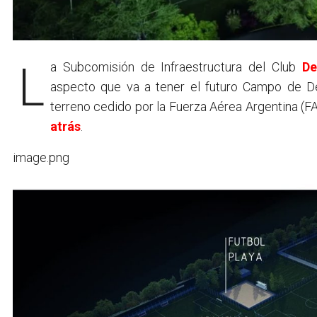
La Subcomisión de Infraestructura del Club
De
aspecto que va a tener el futuro Campo de De
terreno cedido por la Fuerza Aérea Argentina (F
atrás
.
image.png