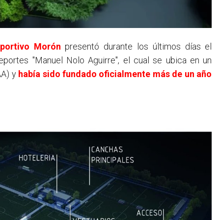
portivo Morón
presentó durante los últimos días el
portes "Manuel Nolo Aguirre", el cual se ubica en un
AA) y
había sido fundado oficialmente más de un año