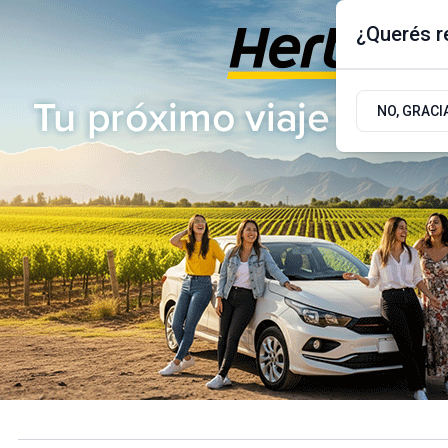
¿Querés re
Sábado 8
de
Agosto
de 2026
17.9ºc | Buenos Aires, AR
NO, GRACI
ÚLTIMAS NOTICIAS
ACTUALIDAD
POLÍTICA