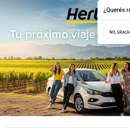
¿Querés re
Viernes 7
de
Agosto
de 2026
17.9ºc | Buenos Aires, AR
NO, GRACI
ÚLTIMAS NOTICIAS
ACTUALIDAD
POLÍTICA