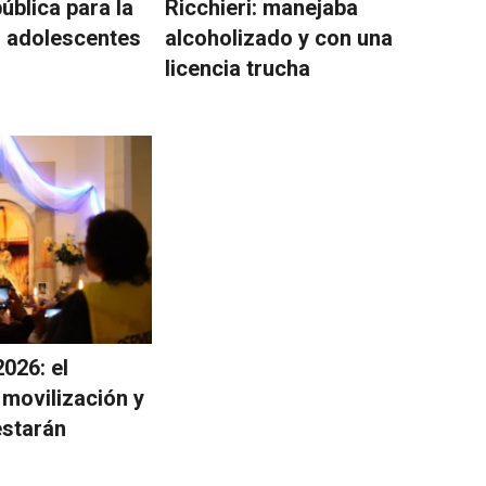
ública para la
Ricchieri: manejaba
1 adolescentes
alcoholizado y con una
licencia trucha
026: el
 movilización y
estarán