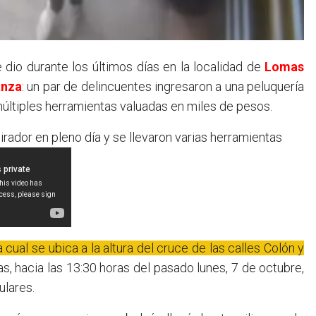
 dio durante los últimos días en la localidad de
Lomas
anza
: un par de delincuentes ingresaron a una peluquería
últiples herramientas valuadas en miles de pesos.
rador en pleno día y se llevaron varias herramientas
la cual se ubica a la altura del cruce de las calles Colón y
s, hacia las 13:30 horas del pasado lunes, 7 de octubre,
ulares.