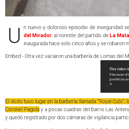
Un nuevo y doloroso episodio de inseguridad se
del Mirador
, al noreste del partido de
La Mat
inaugurada hace solo cinco años y se robaron m
Embed - Otra vez vaciaron una barbería de Lomas del Mi
El ilícito tuvo lugar en la barbería llamada "Royal Cuts", 
Coronel Pagola
y a pocas cuadras del barrio Las Antena
y quedó registrado por dos cámaras de vigilancia partic