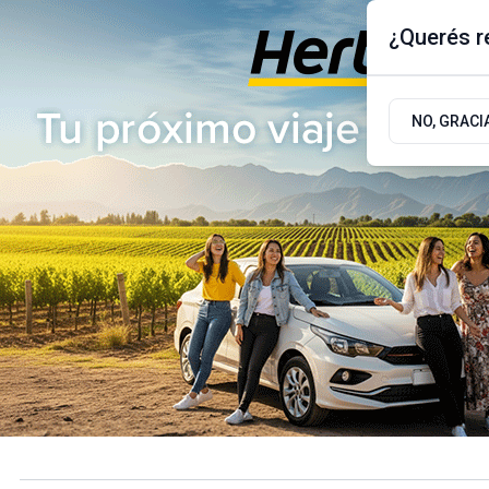
¿Querés re
Miércoles 5
de
Agosto
de 2026
17.9ºc | Buenos Aires, AR
NO, GRACI
ÚLTIMAS NOTICIAS
ACTUALIDAD
POLÍTICA