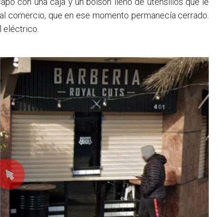
ó con una caja y un bolsón llenó de utensilios que le
a al comercio, que en ese momento permanecía cerrado.
 eléctrico.