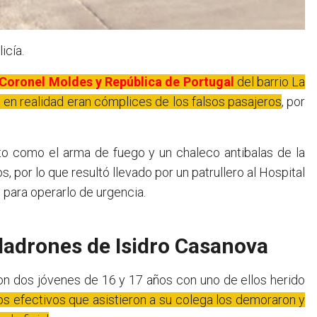
icía.
Coronel Moldes y República de Portugal
del barrio La
 en realidad eran cómplices de los falsos pasajeros
, por
uto como el arma de fuego y un chaleco antibalas de la
os, por lo que resultó llevado por un patrullero al Hospital
 para operarlo de urgencia.
ladrones de Isidro Casanova
 dos jóvenes de 16 y 17 años con uno de ellos herido
 los efectivos que asistieron a su colega los demoraron y