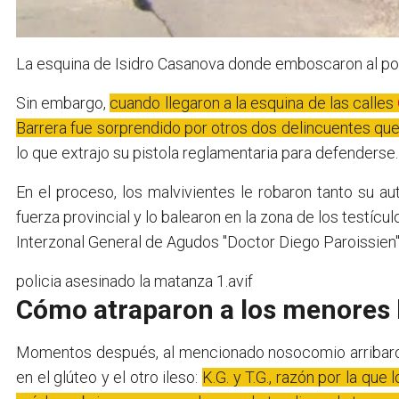
La esquina de Isidro Casanova donde emboscaron al pol
Sin embargo,
cuando llegaron a la esquina de las calles
Barrera fue sorprendido por otros dos delincuentes que
lo que extrajo su pistola reglamentaria para defenderse.
En el proceso, los malvivientes le robaron tanto su a
fuerza provincial y lo balearon en la zona de los testícul
Interzonal General de Agudos "Doctor Diego Paroissien"
policia asesinado la matanza 1.avif
Cómo atraparon a los menores 
Momentos después, al mencionado nosocomio arribaron
en el glúteo y el otro ileso:
K.G. y T.G., razón por la que