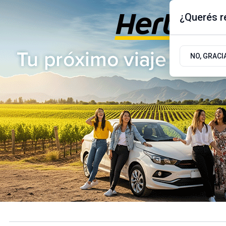
¿Querés re
Viernes 7
de
Agosto
de 2026
17.9ºc | Buenos Aires, AR
NO, GRACI
ÚLTIMAS NOTICIAS
ACTUALIDAD
POLÍTICA