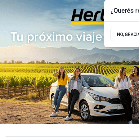
¿Querés re
Viernes 7
de
Agosto
de 2026
17.9ºc | Buenos Aires, AR
NO, GRACI
ÚLTIMAS NOTICIAS
ACTUALIDAD
POLÍTICA