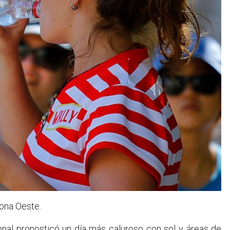
Zona Oeste.
nal pronosticó un día más caluroso con sol y áreas de