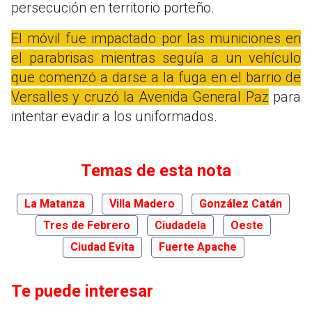
persecución en territorio porteño.
El móvil fue impactado por las municiones en
el parabrisas mientras seguía a un vehículo
que comenzó a darse a la fuga en el barrio de
Versalles y cruzó la Avenida General Paz
para
intentar evadir a los uniformados.
Temas de esta nota
La Matanza
Villa Madero
González Catán
Tres de Febrero
Ciudadela
Oeste
Ciudad Evita
Fuerte Apache
Te puede interesar