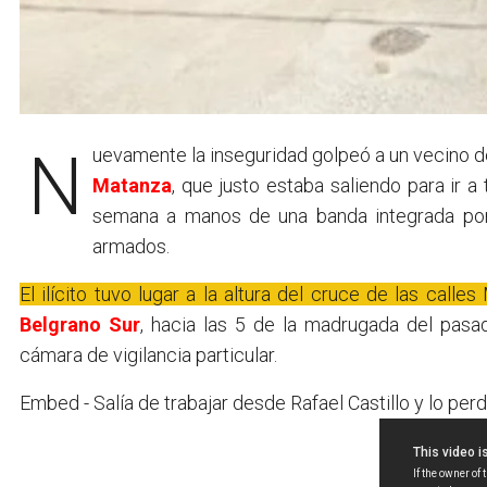
Nuevamente la inseguridad golpeó a un vecino d
Matanza
, que justo estaba saliendo para ir a
semana a manos de una banda integrada por 
armados.
El ilícito tuvo lugar a la altura del cruce de las calle
Belgrano Sur
, hacia las 5 de la madrugada del pas
cámara de vigilancia particular.
Embed - Salía de trabajar desde Rafael Castillo y lo pe