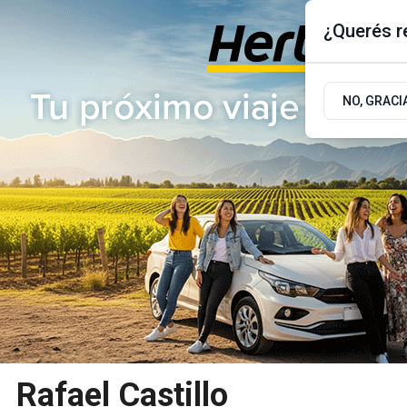
¿Querés re
Jueves 6
de
Agosto
de 2026
17.9ºc | Buenos Aires, AR
NO, GRACI
ÚLTIMAS NOTICIAS
ACTUALIDAD
POLÍTICA
Rafael Castillo