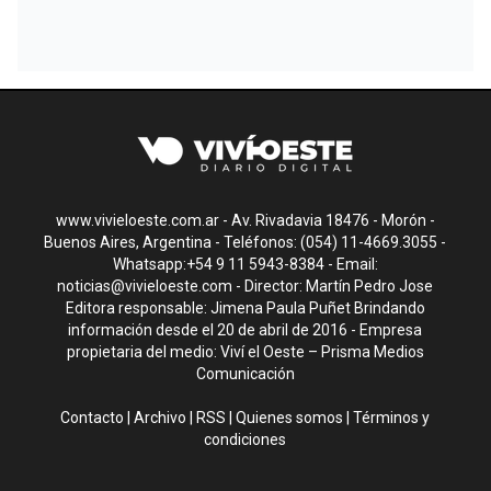
www.vivieloeste.com.ar - Av. Rivadavia 18476 - Morón -
Buenos Aires, Argentina - Teléfonos: (054) 11-4669.3055 -
Whatsapp:+54 9 11 5943-8384 - Email:
noticias@vivieloeste.com
- Director: Martín Pedro Jose
Editora responsable: Jimena Paula Puñet Brindando
información desde el 20 de abril de 2016 - Empresa
propietaria del medio: Viví el Oeste – Prisma Medios
Comunicación
Contacto
|
Archivo
|
RSS
|
Quienes somos
|
Términos y
condiciones