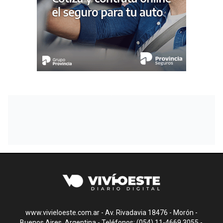
www.vivieloeste.com.ar - Av. Rivadavia 18476 - Morón -
Buenos Aires, Argentina - Teléfonos: (054) 11-4669.3055 -