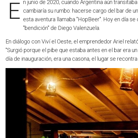
En junio de 2020, cuando Argentina aún transitaba una cuarentena estricta, Ariel recibió una propuesta que
cambiaría su rumbo: hacerse cargo del bar de un
esta aventura llamaba "HopBeer". Hoy en día se c
"bendición" de Diego Valenzuela.
En diálogo con Viví el Oeste, el emprendedor Ariel rel
"Surgió porque el pibe que estaba antes en el bar era 
día de inauguración, era una casona, el lugar se recontr