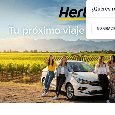
¿Querés re
Miércoles 5
de
Agosto
de 2026
17.9ºc | Buenos Aires, AR
NO, GRACI
ÚLTIMAS NOTICIAS
ACTUALIDAD
POLÍTICA