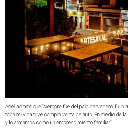
Ariel admite que "siempre fue del palo cervecero, fui bir
toda mi vida tuve compra venta de auto. En medio de la 
y lo armamos como un emprendimiento familiar".