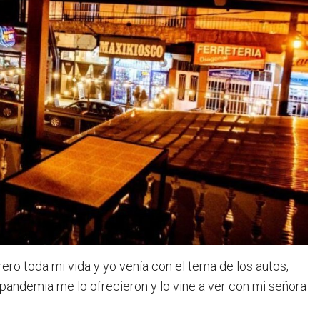
rero toda mi vida y yo venía con el tema de los autos,
pandemia me lo ofrecieron y lo vine a ver con mi señora